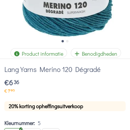
Product informatie
Benodigdheden
Lang Yarns Merino 120 Dégradé
€
6
36
€
7
95
20% korting opheffingsuitverkoop
Kleurnummer:
5