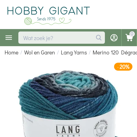
0
Home
/
Wol en Garen
/
Lang Yarns
/
Merino 120 Dégra
20%
-