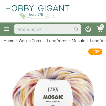
0
Home
/
Wol en Garen
/
Lang Yarns
/
Mosaic
/
Lang Ya
20%
-