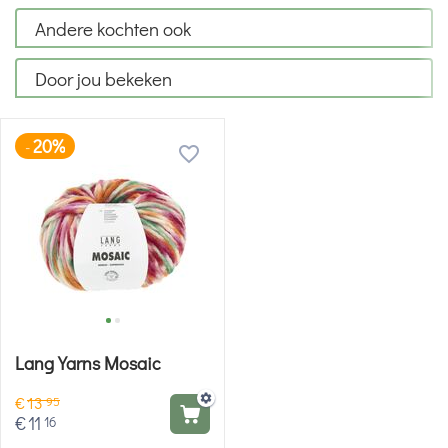
Andere kochten ook
Door jou bekeken
20%
-
Lang Yarns Mosaic
€
13
95
€
11
16