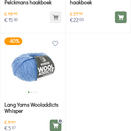
Pelckmans haakboek
haakboek
€
19
€
27
50
50
€
15
€
22
60
00
40%
-
Lang Yarns Wooladdicts
Whisper
€
9
95
€
5
97