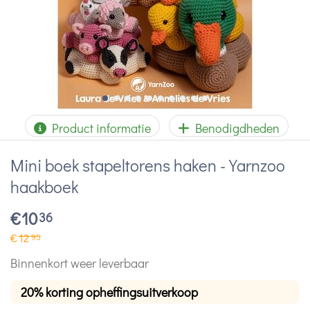
Product informatie
Benodigdheden
Mini boek stapeltorens haken - Yarnzoo
haakboek
€
10
36
€
12
95
Binnenkort weer leverbaar
20% korting opheffingsuitverkoop