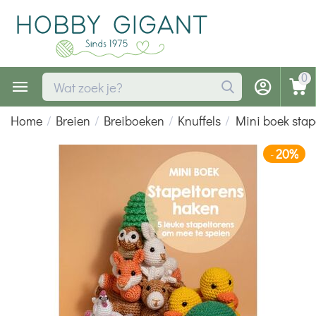
0
Home
/
Breien
/
Breiboeken
/
Knuffels
/
Mini boek stap
20%
-