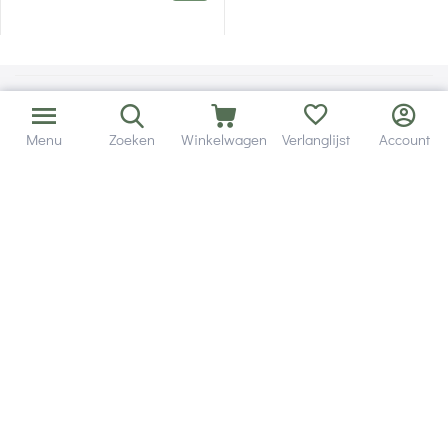
Menu
Zoeken
Winkelwagen
Verlanglijst
Account
Bezorging in binnen - en buitenland.
Heb je een vraag? Wij staan altijd voor je klaar!