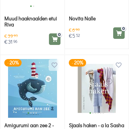
Muud haaknaalden etui
Novita Nalle
Riva
€
6
90
€
5
52
€
39
95
€
31
96
20%
20%
-
-
Amigurumi aan zee 2 -
Sjaals haken - a la Sasha