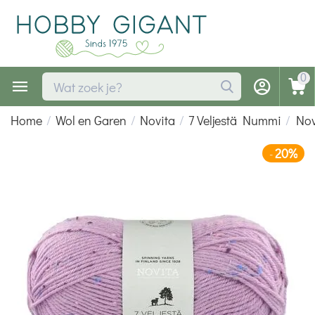
0
Home
/
Wol en Garen
/
Novita
/
7 Veljestä Nummi
/
Nov
20%
-