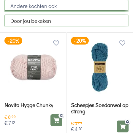
Andere kochten ook
Door jou bekeken
20%
20%
-
-
Novita Hygge Chunky
Scheepjes Soedanwol op
streng
€
8
90
€
7
12
€
5
25
€
4
20