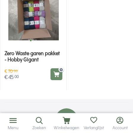
Zero Waste garen pakket
- Hobby Gigant
€
70
00
€
45
00
Menu
Zoeken
Winkelwagen
Verlanglijst
Account