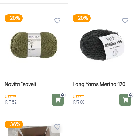
20%
20%
-
-
Novita Isoveli
Lang Yarns Merino 120
€
6
€
6
90
25
€
5
€
5
52
00
36%
-