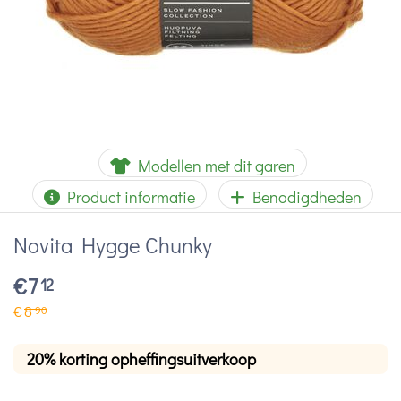
Modellen met dit garen
Product informatie
Benodigdheden
Novita Hygge Chunky
€
7
12
€
8
90
20% korting opheffingsuitverkoop