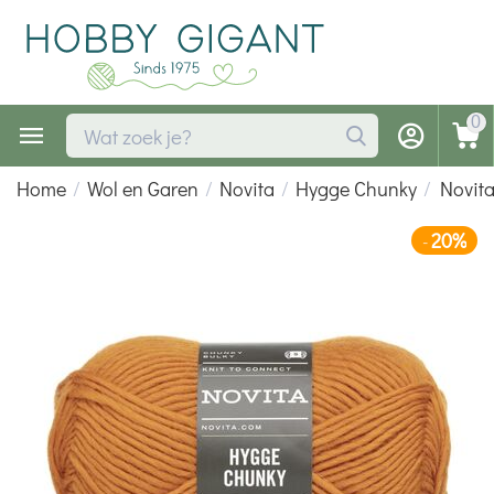
0
Home
/
Wol en Garen
/
Novita
/
Hygge Chunky
/
Novit
20%
-