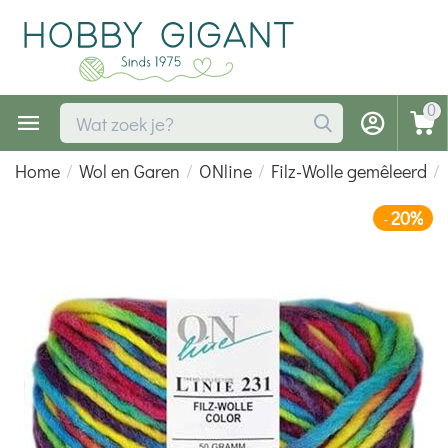
0
Home
/
Wol en Garen
/
ONline
/
Filz-Wolle gemêleerd
/
20%
-