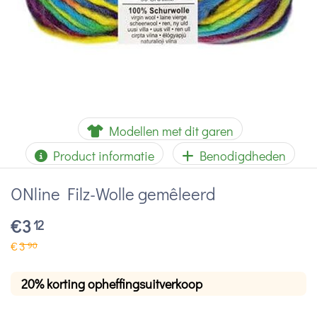
Modellen met dit garen
Product informatie
Benodigdheden
ONline Filz-Wolle gemêleerd
€
3
12
€
3
90
20% korting opheffingsuitverkoop