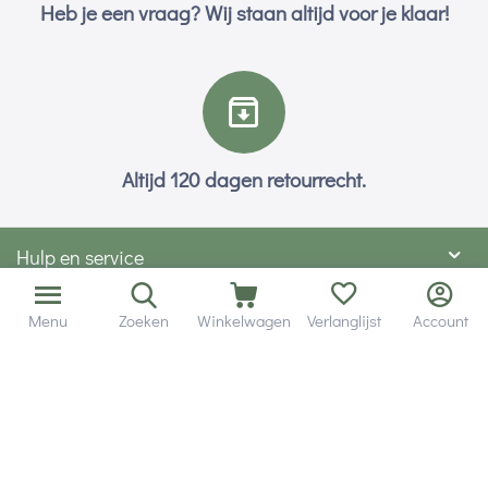
Heb je een vraag? Wij staan altijd voor je klaar!
Altijd 120 dagen retourrecht.
Hulp en service
Contact gegevens
Menu
Zoeken
Winkelwagen
Verlanglijst
Account
Hobby Gigant
Extra's