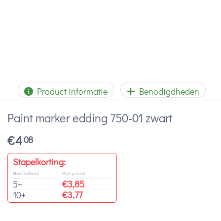
Product informatie
Benodigdheden
Paint marker edding 750-01 zwart
€
4
08
Stapelkorting:
Hoeveelheid
Prijs p/stuk
5+
€
3,85
10+
€
3,77