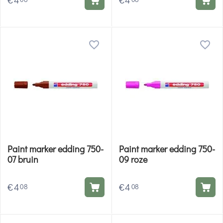
€
4
€
4
Paint marker edding 750-
Paint marker edding 750-
07 bruin
09 roze
€
4
€
4
08
08