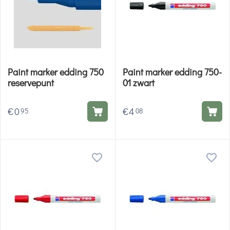
Paint marker edding 750
Paint marker edding 750-
reservepunt
01 zwart
€
0
€
4
95
08