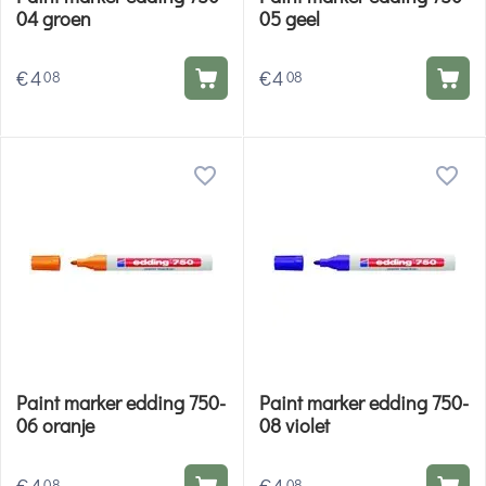
04 groen
05 geel
€
4
€
4
08
08
Paint marker edding 750-
Paint marker edding 750-
06 oranje
08 violet
08
08