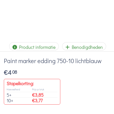
Product informatie
Benodigdheden
Paint marker edding 750-10 lichtblauw
€
4
08
Stapelkorting:
Hoeveelheid
Prijs p/stuk
5+
€
3,85
10+
€
3,77