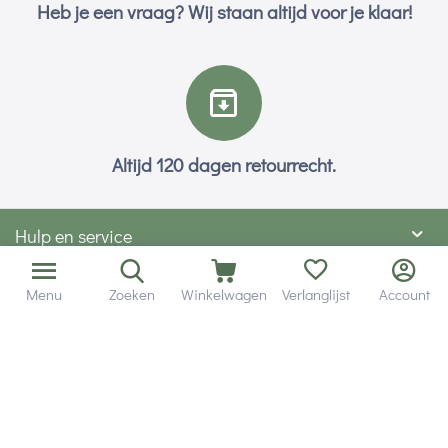
Heb je een vraag? Wij staan altijd voor je klaar!
Altijd 120 dagen retourrecht.
Hulp en service
Contact gegevens
Menu
Zoeken
Winkelwagen
Verlanglijst
Account
Hobby Gigant
Extra's