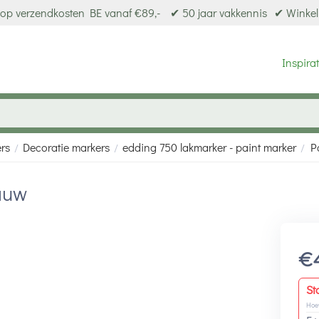
op verzendkosten BE vanaf €89,-
✔ 50 jaar vakkennis
✔ Winkel
Inspirat
ers
Decoratie markers
edding 750 lakmarker - paint marker
P
/
/
/
auw
€
St
Hoe