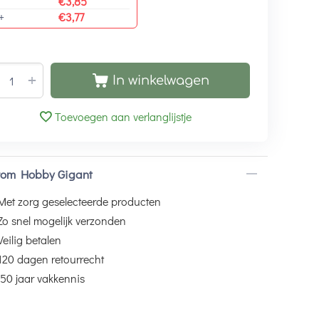
€
3,85
+
€
3,77
+
In winkelwagen
Toevoegen aan verlanglijstje
om Hobby Gigant
Met zorg geselecteerde producten
Zo snel mogelijk verzonden
Veilig betalen
120 dagen retourrecht
50 jaar vakkennis