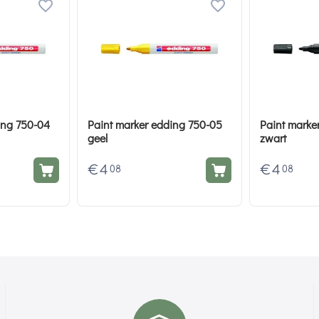
ing 750-04
Paint marker edding 750-05
Paint marke
geel
zwart
€
4
€
4
08
08