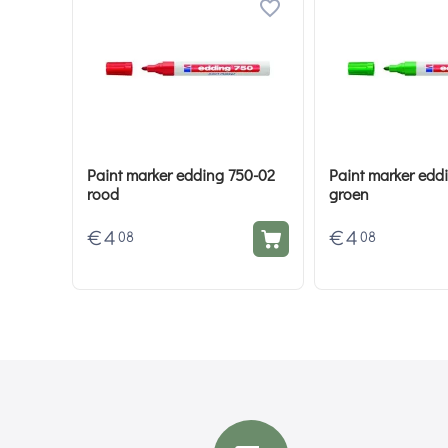
Paint marker edding 750-02
Paint marker edd
rood
groen
€
4
€
4
08
08