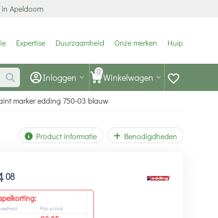
 in Apeldoorn
ie
Expertise
Duurzaamheid
Onze merken
Hulp
0
Inloggen
Winkelwagen
aint marker edding 750-03 blauw
Product informatie
Benodigdheden
4
08
apelkorting:
veelheid
Prijs p/stuk