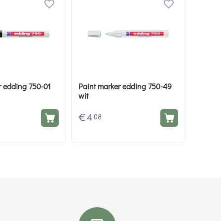
r edding 750-01
Paint marker edding 750-49
wit
€
4
08