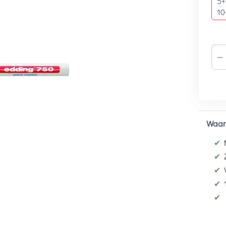
5+
10
−
Waar
✔
✔
✔
✔
✔