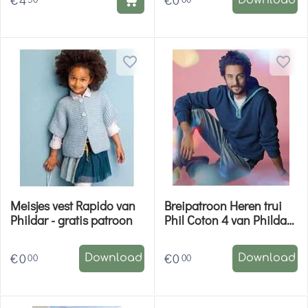
€
4
€
0
Meisjes vest Rapido van
Breipatroon Heren trui
Phildar - gratis patroon
Phil Coton 4 van Phildar -
gratis patroon
€
0
€
0
00
00
Download
Download