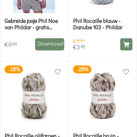
Gebreide jasje Phil Noe
Phil Rocaille blauw -
van Phildar - gratis
Danube 103 - Phildar
patroon
€
5
45
€
0
00
Download
€
3
95
28%
28%
-
-
Phil Rocaille olijfgroen -
Phil Rocaille bruin -