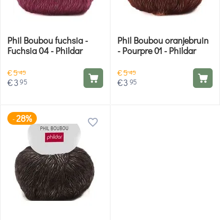
Phil Boubou fuchsia -
Phil Boubou oranjebruin
Fuchsia 04 - Phildar
- Pourpre 01 - Phildar
€
5
€
5
45
45
€
3
€
3
95
95
28%
-