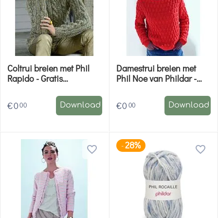
Coltrui breien met Phil
Damestrui breien met
Rapido - Gratis
Phil Noe van Phildar -
breipatroon
gratis patroon
€
0
€
0
00
00
Download
Download
28%
-