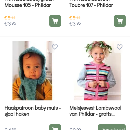
Mousse 105 - Phildar
Toubre 107 - Phildar
€
5
€
5
45
45
€
3
€
3
95
95
Haakpatroon baby muts -
Meisjesvest Lambswool
sjaal haken
van Phildar - gratis
patroon
50
00
Download