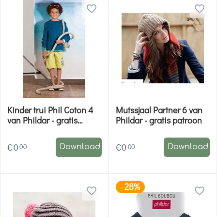
Kinder trui Phil Coton 4
Mutssjaal Partner 6 van
van Phildar - gratis
Phildar - gratis patroon
patroon
€
0
€
0
00
00
Download
Download
28%
-