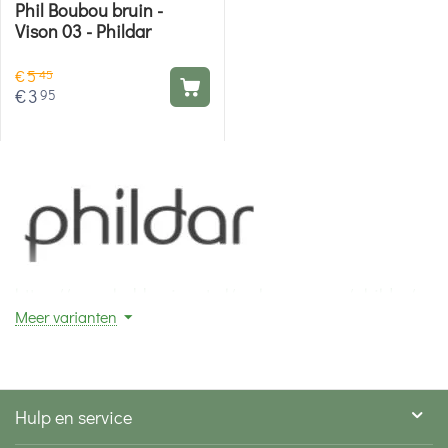
Phil Boubou bruin -
Vison 03 - Phildar
€
5
45
€
3
95
https://www.hobbygigant.nl/wol-en-garens/phildar/
Meer varianten
Hulp en service