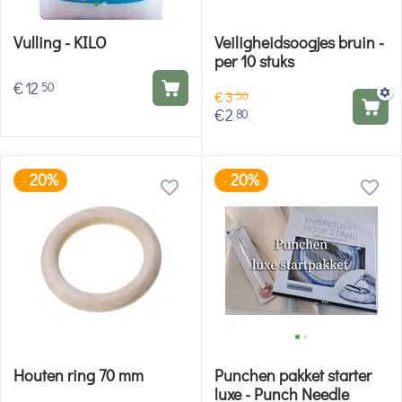
Vulling - KILO
Veiligheidsoogjes bruin -
per 10 stuks
€
12
50
€
3
50
€
2
80
20%
20%
-
-
Houten ring 70 mm
Punchen pakket starter
luxe - Punch Needle