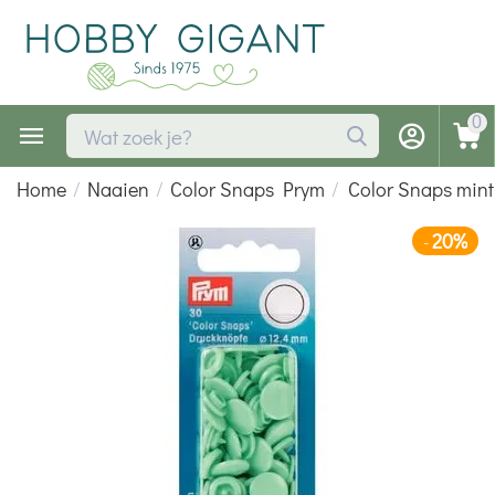
0
Home
/
Naaien
/
Color Snaps Prym
/
Color Snaps mint
20%
-