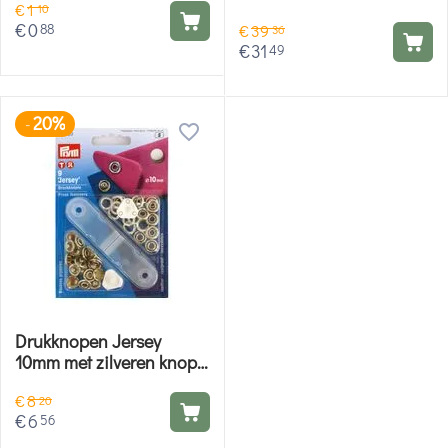
€
1
10
€
0
88
€
39
36
€
31
49
20%
-
Drukknopen Jersey
10mm met zilveren knop -
Prym
€
8
20
€
6
56