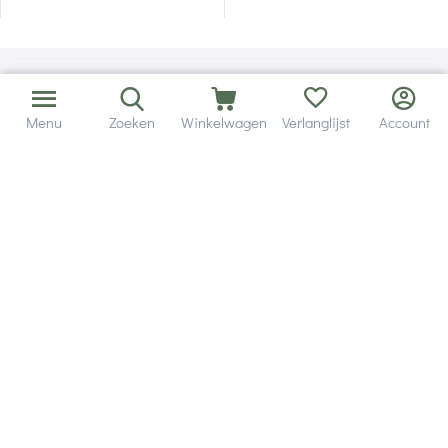
Menu
Zoeken
Winkelwagen
Verlanglijst
Account
Bezorging in binnen - en buitenland.
Heb je een vraag? Wij staan altijd voor je klaar!