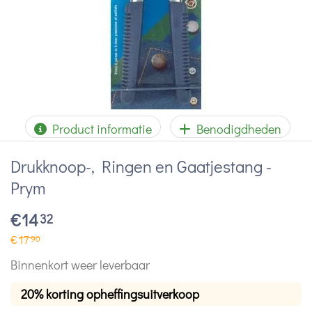
Product informatie
Benodigdheden
Drukknoop-, Ringen en Gaatjestang -
Prym
€
14
32
€
17
90
Binnenkort weer leverbaar
20% korting opheffingsuitverkoop