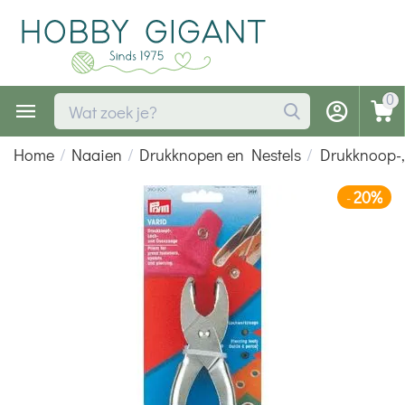
0
Home
/
Naaien
/
Drukknopen en Nestels
/
Drukknoop-,
20%
-