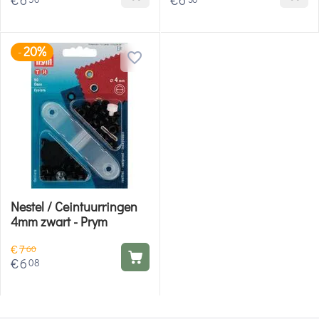
20%
-
Nestel / Ceintuurringen
4mm zwart - Prym
€
7
60
€
6
08