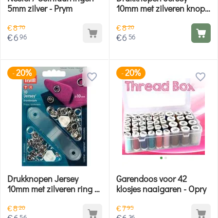
5mm zilver - Prym
10mm met zilveren knop -
Prym
€
8
€
8
70
20
€
6
€
6
96
56
20%
20%
-
-
Drukknopen Jersey
Garendoos voor 42
10mm met zilveren ring -
klosjes naaigaren - Opry
Prym
€
8
€
7
20
95
€
6
€
6
56
36