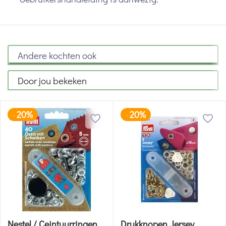
Andere kochten ook
Door jou bekeken
20%
20%
-
-
Nestel / Ceintuurringen
Drukknopen Jersey