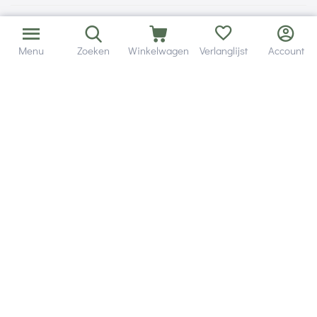
Menu
Zoeken
Winkelwagen
Verlanglijst
Account
Bezorging in binnen - en buitenland.
Heb je een vraag? Wij staan altijd voor je klaar!
Altijd 120 dagen retourrecht.