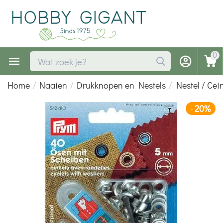
0
Home
/
Naaien
/
Drukknopen en Nestels
/
Nestel / Cei
20%
-