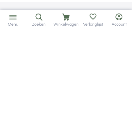
Menu
Zoeken
Winkelwagen
Verlanglijst
Account
Bezorging in binnen - en buitenland.
Heb je een vraag? Wij staan altijd voor je klaar!
Altijd 120 dagen retourrecht.