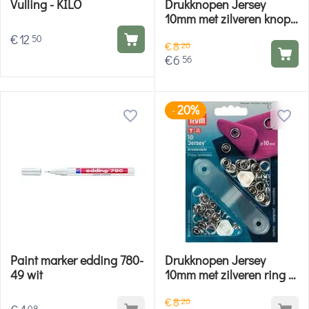
Vulling - KILO
Drukknopen Jersey
10mm met zilveren knop -
Prym
€
12
50
€
8
20
€
6
56
20%
-
Paint marker edding 780-
Drukknopen Jersey
49 wit
10mm met zilveren ring -
Prym
€
8
20
08