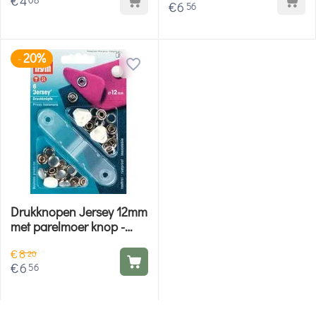
€
4
€
6
56
20%
-
Drukknopen Jersey 12mm
met parelmoer knop -
Prym
€
8
20
€
6
56