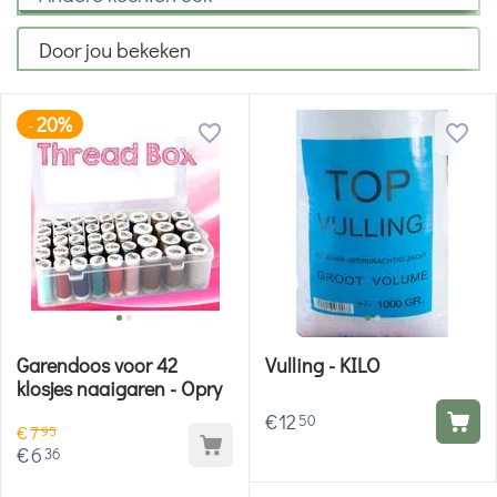
Door jou bekeken
20%
-
Garendoos voor 42
Vulling - KILO
klosjes naaigaren - Opry
€
12
50
€
7
95
€
6
36