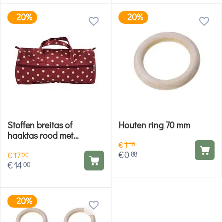
20%
20%
-
-
Stoffen breitas of
Houten ring 70 mm
haaktas rood met
€
1
polkadots print
10
€
0
88
€
17
50
€
14
00
20%
-