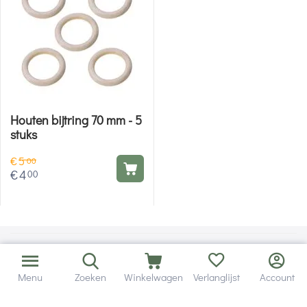
Houten bijtring 70 mm - 5
stuks
€
5
00
€
4
00
Menu
Zoeken
Winkelwagen
Verlanglijst
Account