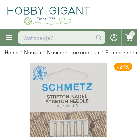
0
Home
/
Naaien
/
Naaimachine naalden
/
Schmetz naa
20%
-