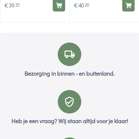
Modderman
€
39
€
40
25
20
Bezorging in binnen - en buitenland.
Heb je een vraag? Wij staan altijd voor je klaar!