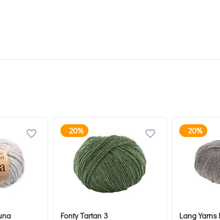
20%
20%
-
-
una
Fonty Tartan 3
Lang Yarns