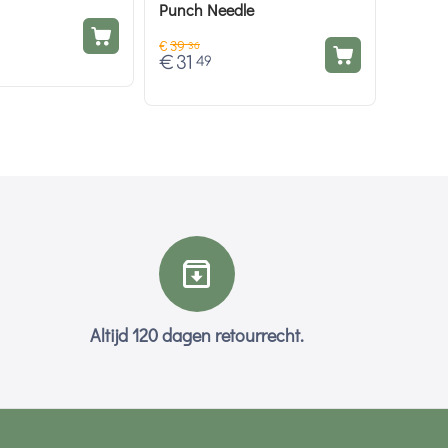
Punch Needle
€
39
36
€
31
49
Altijd 120 dagen retourrecht.