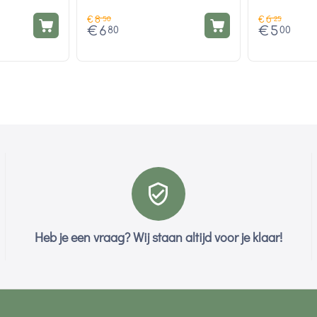
€
8
€
6
50
25
€
6
€
5
80
00
Heb je een vraag? Wij staan altijd voor je klaar!