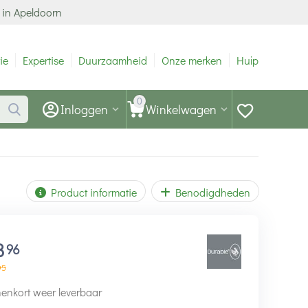
 in Apeldoorn
ie
Expertise
Duurzaamheid
Onze merken
Hulp
0
Inloggen
Winkelwagen
Product informatie
Benodigdheden
3
96
95
enkort weer leverbaar