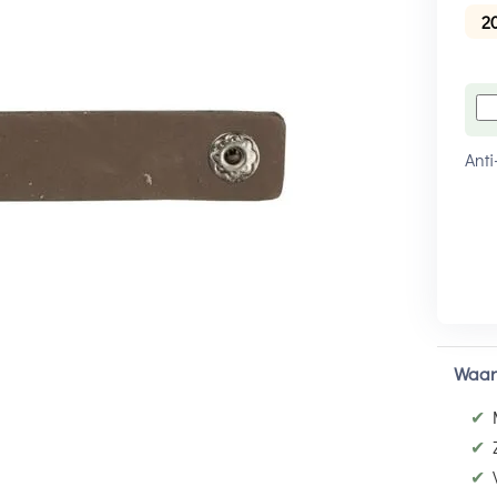
2
Anti
Waar
✔
✔
✔