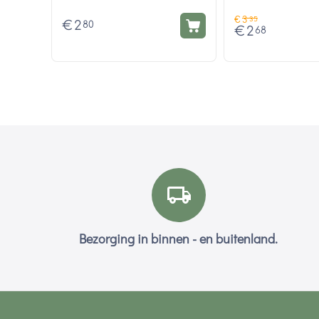
€
3
35
€
2
80
€
2
68
Bezorging in binnen - en buitenland.