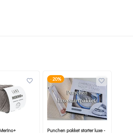
20%
-
 Merino+
Punchen pakket starter luxe -