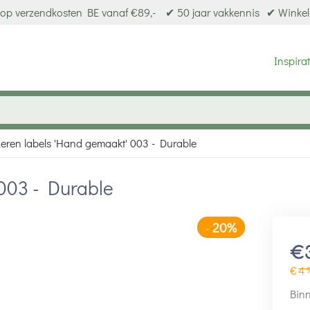
op verzendkosten BE vanaf €89,-
✔ 50 jaar vakkennis
✔ Winkel
Inspirat
eren labels 'Hand gemaakt' 003 - Durable
 003 - Durable
20%
-
€
€
4
Binn