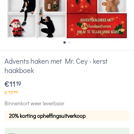
Advents haken met Mr. Cey - kerst
haakboek
€
11
19
€
13
99
Binnenkort weer leverbaar
20% korting opheffingsuitverkoop