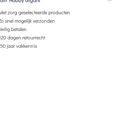
om Hobby Gigant
Met zorg geselecteerde producten
Zo snel mogelijk verzonden
Veilig betalen
120 dagen retourrecht
50 jaar vakkennis