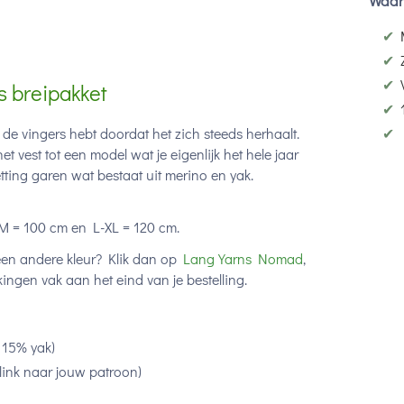
Waar
✔
✔
✔
s breipakket
✔
✔
 de vingers hebt doordat het zich steeds herhaalt.
et vest tot een model wat je eigenlijk het hele jaar
tting garen wat bestaat uit merino en yak.
M = 100 cm en L-XL = 120 cm.
e een andere kleur? Klik dan op
Lang Yarns Nomad
,
kingen vak aan het eind van je bestelling.
 15% yak)
link naar jouw patroon)