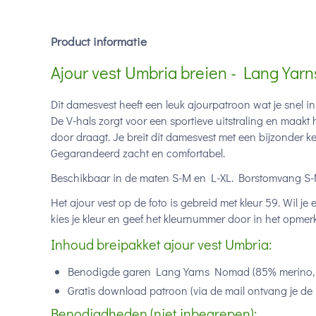
Product informatie
Ajour vest Umbria breien - Lang Yarn
Dit damesvest heeft een leuk ajourpatroon wat je snel in
De V-hals zorgt voor een sportieve uitstraling en maakt h
door draagt. Je breit dit damesvest met een bijzonder ke
Gegarandeerd zacht en comfortabel.
Beschikbaar in de maten S-M en L-XL. Borstomvang S-
Het ajour vest op de foto is gebreid met kleur 59. Wil j
kies je kleur en geef het kleurnummer door in het opmer
Inhoud breipakket ajour vest Umbria:
Benodigde garen Lang Yarns Nomad (
85% merino,
Gratis download patroon (via de mail ontvang je de 
Benodigdheden (niet inbegrepen):