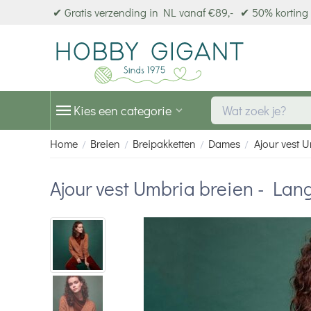
✔ Gratis verzending in NL vanaf €89,-
✔ 50% korting 
Kies een categorie
Home
Breien
Breipakketten
Dames
Ajour vest 
/
/
/
/
Ajour vest Umbria breien - Lan