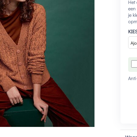
Het 
een 
je k
opme
KIE
Anti