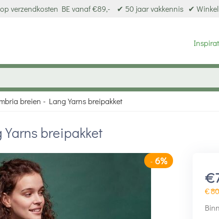
op verzendkosten BE vanaf €89,-
✔ 50 jaar vakkennis
✔ Winkel
Inspirat
Umbria breien - Lang Yarns breipakket
g Yarns breipakket
6%
-
€
€
8
Binn