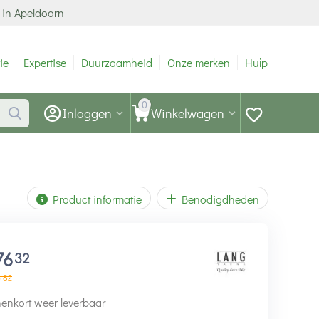
 in Apeldoorn
ie
Expertise
Duurzaamheid
Onze merken
Hulp
0
Inloggen
Winkelwagen
Product informatie
Benodigdheden
76
32
0
82
enkort weer leverbaar