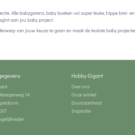
ctie. Alle babygarens, baby boeken vol super leuke, hippe brei- e
gint aan jou baby project.
derwerp van jouw keuze te gaan en maak de leukste baby projecte
gegevens
Hobby Gigant
gant
Over ons
kbergerweg 14
Onze winkel
Apeldoorn
Duurzaamheid
007
Inspiratie
gelijkheden