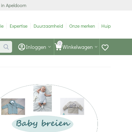
 in Apeldoorn
ie
Expertise
Duurzaamheid
Onze merken
Hulp
0
Inloggen
Winkelwagen