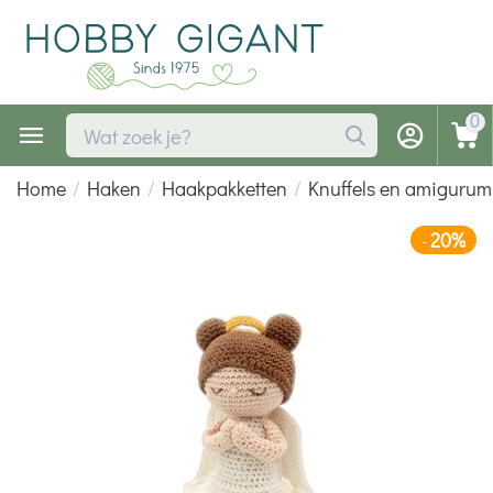
0
Home
/
Haken
/
Haakpakketten
/
Knuffels en amigurumi
20%
-