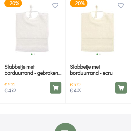
20%
20%
-
-
Slabbetje met
Slabbetje met
borduurrand - gebroken
borduurrand - ecru
wit
€
5
€
5
25
25
€
4
€
4
20
20