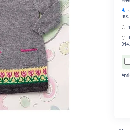
6
40
1
1
314,
Anti