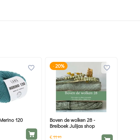
20%
-
Merino 120
Boven de wolken 28 -
Breiboek Julijas shop
€
11
95