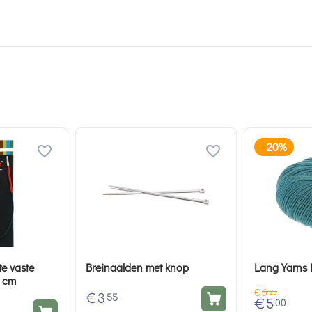
20%
-
te vaste
Breinaalden met knop
Lang Yarns 
5 cm
€
6
25
€
3
55
€
5
00