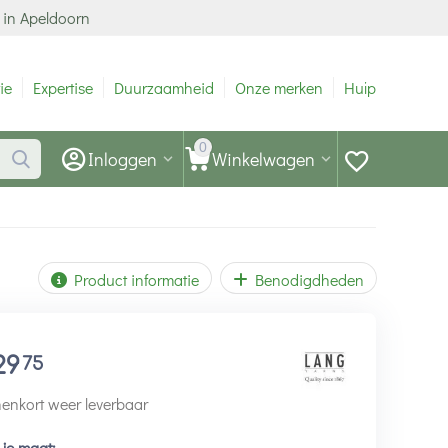
 in Apeldoorn
ie
Expertise
Duurzaamheid
Onze merken
Hulp
0
Inloggen
Winkelwagen
Product informatie
Benodigdheden
29
75
enkort weer leverbaar
 je maat: