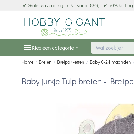
✔ Gratis verzending in NL vanaf €89,-
✔ 50% korting 
Kies een categorie
Home
Breien
Breipakketten
Baby 0-24 maanden
/
/
/
Baby jurkje Tulp breien - Breip