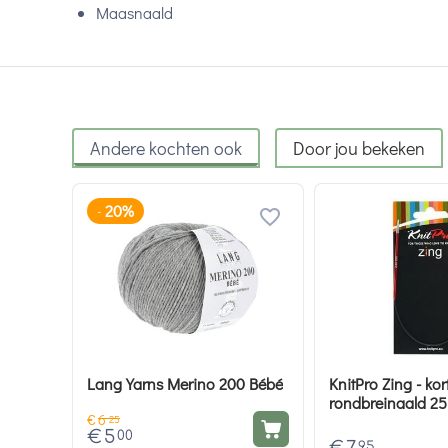
Maasnaald
Andere kochten ook
Door jou bekeken
20%
-
Lang Yarns Merino 200 Bébé
KnitPro Zing - kor
rondbreinaald 2
€
6
25
€
5
00
95