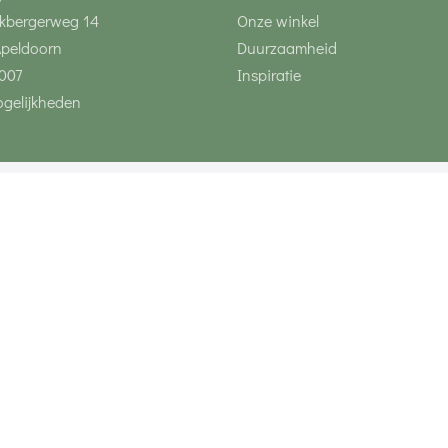
kbergerweg 14
Onze winkel
Apeldoorn
Duurzaamheid
007
Inspiratie
gelijkheden
Volg ons via social 