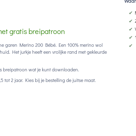
Waar
✔
✔
✔
met gratis breipatroon
✔
t fijne garen Merino 200 Bébé. Een 100% merino wol
✔
uid. Het jurkje heeft een vrolijke rand met gekleurde
tis breipatroon wat je kunt downloaden.
ot 2 jaar. Kies bij je bestelling de juitse maat.