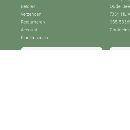
Betalen
Oude Bee
Verzenden
7331 HL 
Retourneren
055-5336
Account
Contactmo
Klantenservice
Wij zijn bereikbaar via
Onze klanten geven ons een