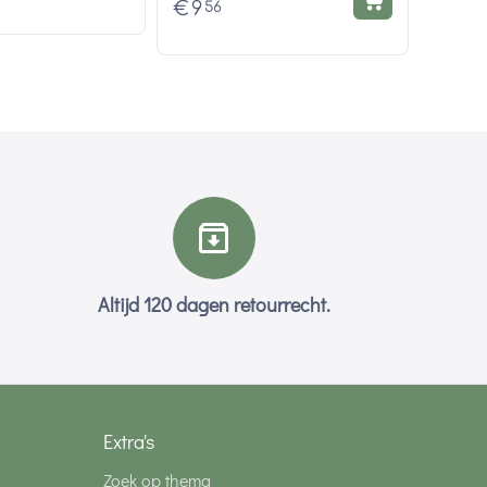
€
9
56
Altijd 120 dagen retourrecht.
Extra's
Zoek op thema