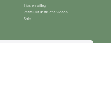
Tips en uitleg
PetiteKnit instructie video's
Sale
media
Veilig betalen met