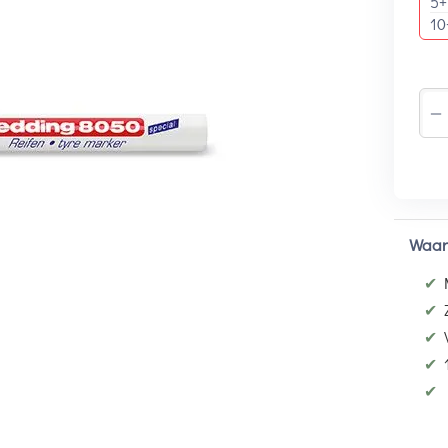
5+
10
−
Waar
✔
✔
✔
✔
✔