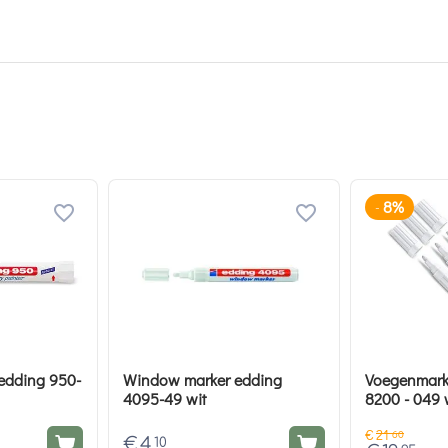
8%
-
 edding 950-
Window marker edding
Voegenmarke
4095-49 wit
8200 - 049 w
€
21
60
€
4
10