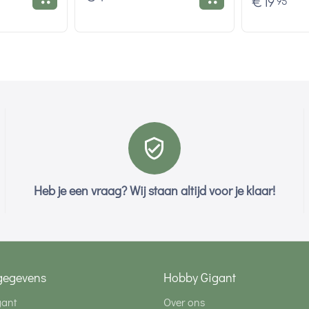
€
19
95
Heb je een vraag? Wij staan altijd voor je klaar!
gegevens
Hobby Gigant
gant
Over ons