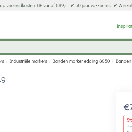
op verzendkosten BE vanaf €89,-
✔ 50 jaar vakkennis
✔ Winkel
Inspirat
ers
Industriële markers
Banden marker edding 8050
Banden
/
/
/
49
€
St
Hoe