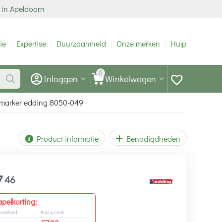
 in Apeldoorn
ie
Expertise
Duurzaamheid
Onze merken
Hulp
0
Inloggen
Winkelwagen
marker edding 8050-049
Product informatie
Benodigdheden
7
46
apelkorting:
veelheid
Prijs p/stuk