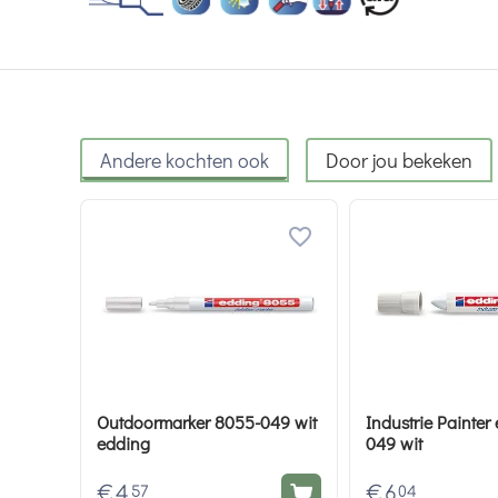
Andere kochten ook
Door jou bekeken
Outdoormarker 8055-049 wit
Industrie Painter
edding
049 wit
€
4
€
6
57
04