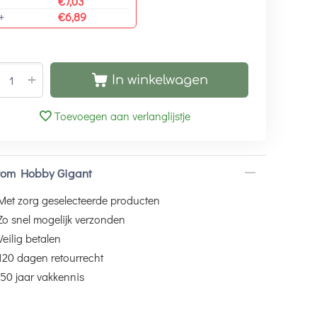
€
7,03
+
€
6,89
+
In winkelwagen
Toevoegen aan verlanglijstje
om Hobby Gigant
Met zorg geselecteerde producten
Zo snel mogelijk verzonden
Veilig betalen
120 dagen retourrecht
50 jaar vakkennis