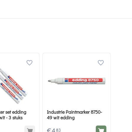
r set edding
Industrie Paintmarker 8750-
it - 3 stuks
49 wit edding
€
4
83