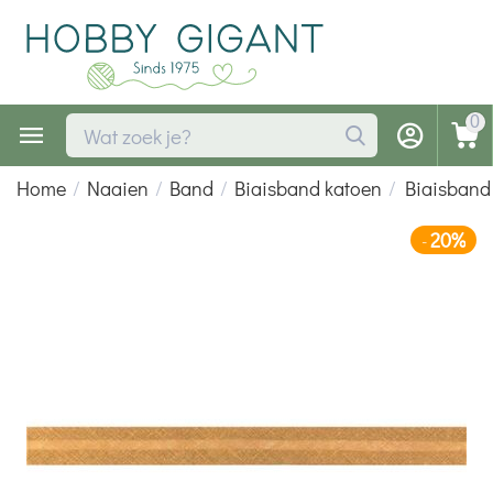
0
Home
/
Naaien
/
Band
/
Biaisband katoen
/
Biaisband
20%
-