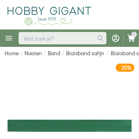
0
Home
/
Naaien
/
Band
/
Biaisband satijn
/
Biaisband s
20%
-