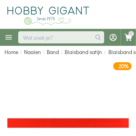
0
Home
/
Naaien
/
Band
/
Biaisband satijn
/
Biaisband s
20%
-