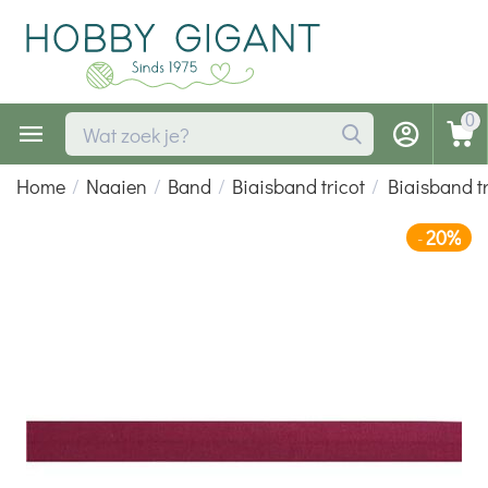
0
Home
/
Naaien
/
Band
/
Biaisband tricot
/
Biaisband t
20%
-