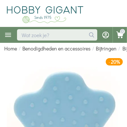
0
Home
/
Benodigdheden en accessoires
/
Bijtringen
/
Bi
20%
-