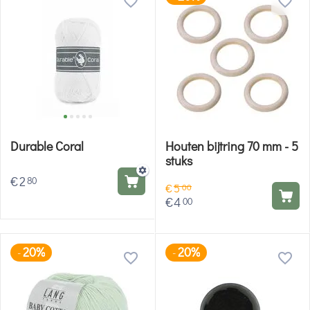
Durable Coral
Houten bijtring 70 mm - 5
stuks
€
2
80
€
5
00
€
4
00
20%
20%
-
-