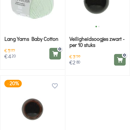
Lang Yarns Baby Cotton
Veiligheidsoogjes zwart -
per 10 stuks
€
5
25
€
4
20
€
3
50
€
2
80
20%
-