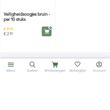
Veiligheidsoogjes bruin -
per 10 stuks
€
3
50
€
2
80
Menu
Zoeken
Winkelwagen
Verlanglijst
Account
Bezorging in binnen - en buitenland.