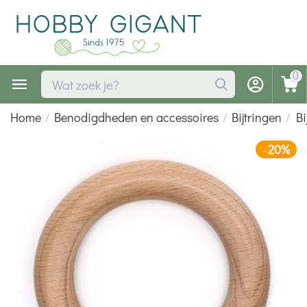
0
Home
/
Benodigdheden en accessoires
/
Bijtringen
/
Bi
20%
-