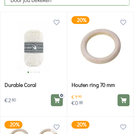
20%
-
Durable Coral
Houten ring 70 mm
€
1
10
€
2
80
€
0
88
20%
20%
-
-