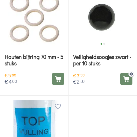
Houten bijtring 70 mm - 5
Veiligheidsoogjes zwart -
stuks
per 10 stuks
€
5
€
3
00
50
€
4
€
2
00
80