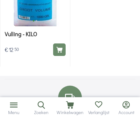
Vulling - KILO
€
12
50
Menu
Zoeken
Winkelwagen
Verlanglijst
Account
Bezorging in binnen - en buitenland.