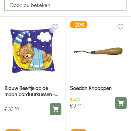
Door jou bekeken
20%
-
Blauw Beertje op de
Soedan Knooppen
maan borduurkussen -
€
4
Kussenpakket Vervaco
30
€
3
44
€
33
50