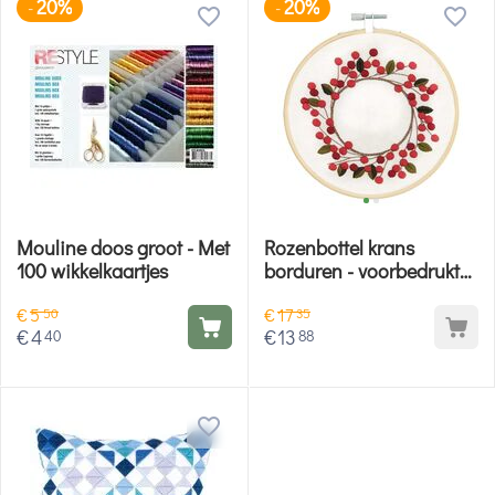
20%
20%
-
-
Mouline doos groot - Met
Rozenbottel krans
100 wikkelkaartjes
borduren - voorbedrukt
borduurpakket Rico
€
5
€
17
Design
50
35
€
4
€
13
40
88