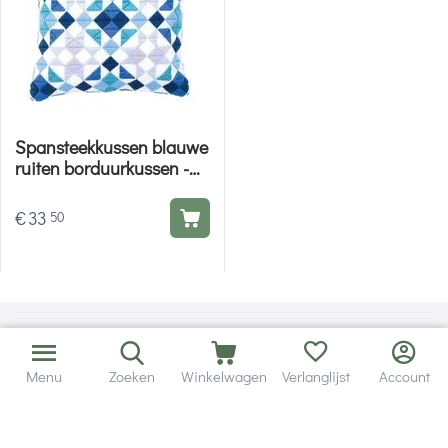
Spansteekkussen blauwe
ruiten borduurkussen -
Kussenpakket Vervaco
€
33
50
Menu
Zoeken
Winkelwagen
Verlanglijst
Account
Bezorging in binnen - en buitenland.