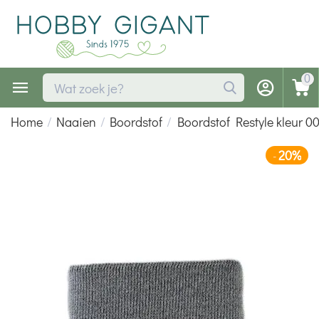
0
Home
/
Naaien
/
Boordstof
/
Boordstof Restyle kleur 0
20%
-