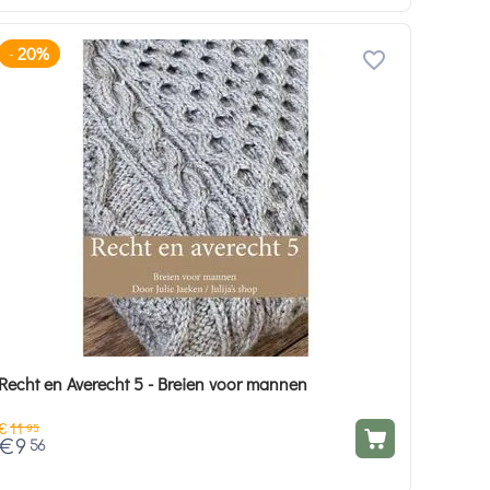
20%
-
Recht en Averecht 5 - Breien voor mannen
€
11
95
€
9
56