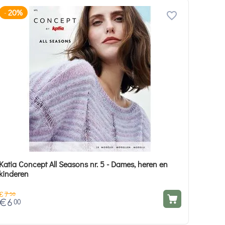
20%
-
Katia Concept All Seasons nr. 5 - Dames, heren en
kinderen
€
7
50
€
6
00