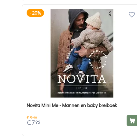
20%
-
Novita Mini Me - Mannen en baby breiboek
€
9
90
€
7
92