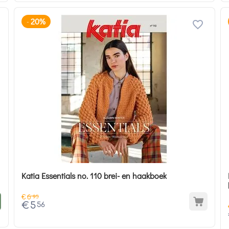
20%
-
Katia Essentials no. 110 brei- en haakboek
€
6
95
€
5
56