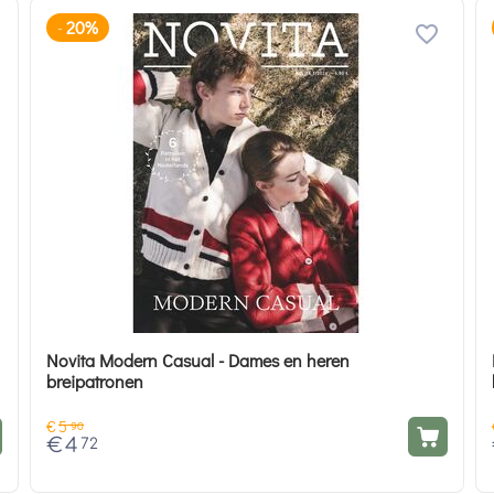
20%
-
Novita Modern Casual - Dames en heren
breipatronen
€
5
90
€
4
72