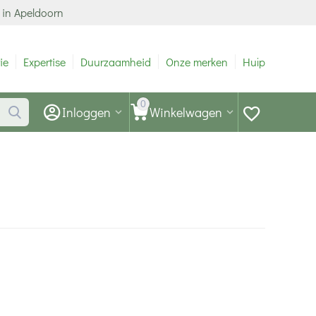
 in Apeldoorn
ie
Expertise
Duurzaamheid
Onze merken
Hulp
0
Inloggen
Winkelwagen