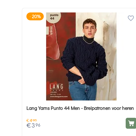
20%
-
Lang Yarns Punto 44 Men - Breipatronen voor heren
€
4
95
€
3
96