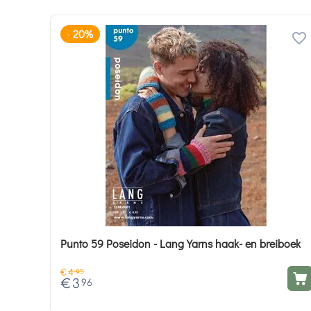
20%
-
Punto 59 Poseidon - Lang Yarns haak- en breiboek
€
4
95
€
3
96