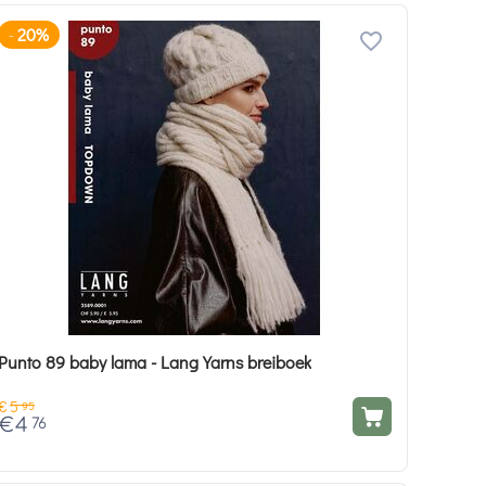
20%
-
Punto 89 baby lama - Lang Yarns breiboek
€
5
95
€
4
76