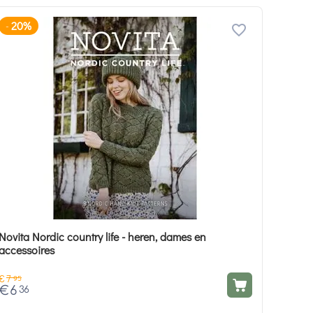
20%
-
Novita Nordic country life - heren, dames en
accessoires
€
7
95
€
6
36