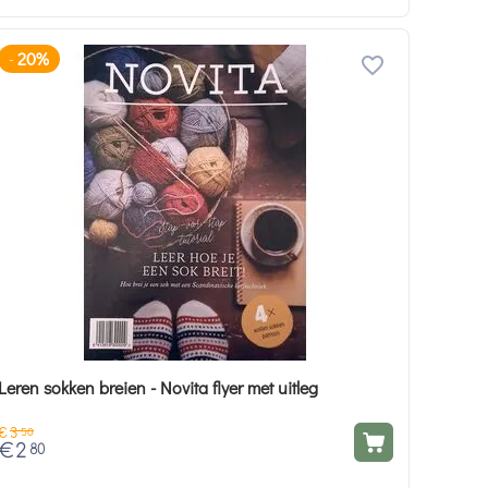
20%
-
Leren sokken breien - Novita flyer met uitleg
€
3
50
€
2
80