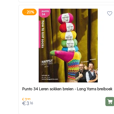
20%
-
Punto 34 Leren sokken breien - Lang Yarns breiboek
€
3
95
€
3
16