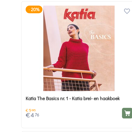
20%
-
Katia The Basics nr. 1 - Katia brei- en haakboek
€
5
95
€
4
76