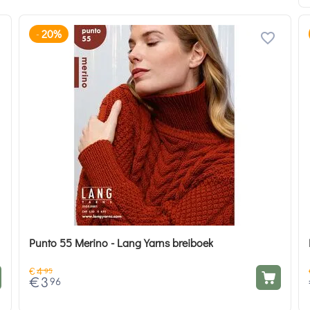
20%
-
Punto 55 Merino - Lang Yarns breiboek
€
4
95
€
3
96