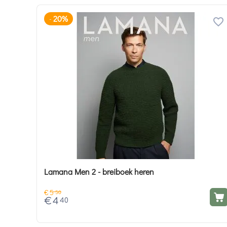
20%
-
Lamana Men 2 - breiboek heren
€
5
50
€
4
40