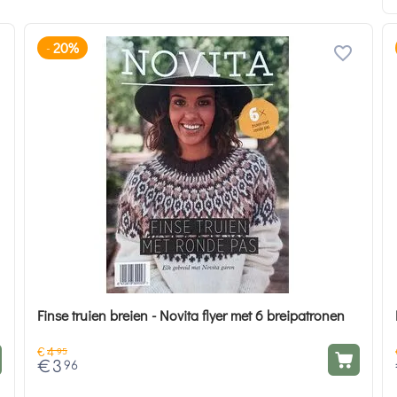
20%
-
Finse truien breien - Novita flyer met 6 breipatronen
€
4
95
€
3
96