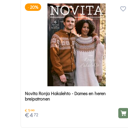
20%
-
Novita Ronja Hakalehto - Dames en heren
breipatronen
€
5
90
€
4
72