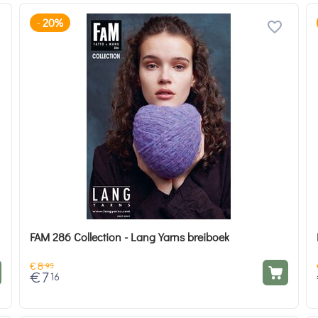
20%
-
FAM 286 Collection - Lang Yarns breiboek
€
8
95
€
7
16