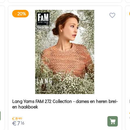
20%
-
Lang Yarns FAM 272 Collection - dames en heren brei-
en haakboek
€
8
95
€
7
16