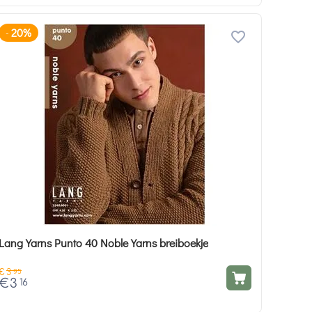
20%
-
Lang Yarns Punto 40 Noble Yarns breiboekje
€
3
95
€
3
16