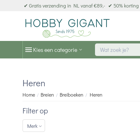
✔ Gratis verzending in NL vanaf €89,-
✔ 50% korting 
Kies een categorie
Heren
Home
Breien
Breiboeken
Heren
/
/
/
Filter op
Merk