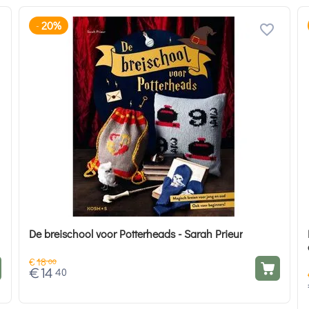
20%
-
De breischool voor Potterheads - Sarah Prieur
€
18
00
€
14
40