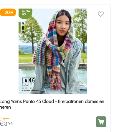
20%
-
Lang Yarns Punto 45 Cloud - Breipatronen dames en
heren
€
4
95
€
3
96