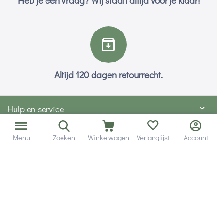
Heb je een vraag? Wij staan altijd voor je klaar!
Altijd 120 dagen retourrecht.
Hulp en service
Contact gegevens
Menu
Zoeken
Winkelwagen
Verlanglijst
Account
Hobby Gigant
Extra's