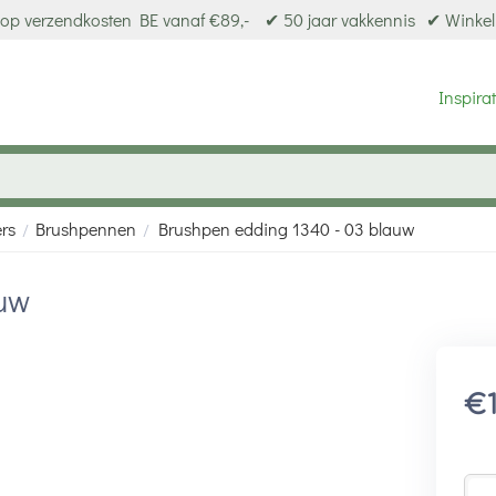
op verzendkosten BE vanaf €89,-
✔ 50 jaar vakkennis
✔ Winkel
Inspirat
ers
Brushpennen
Brushpen edding 1340 - 03 blauw
/
/
auw
€