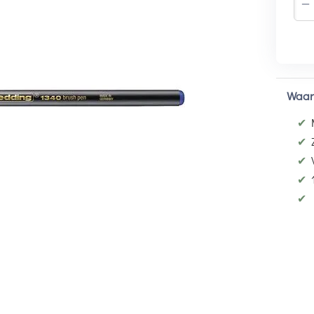
−
Waar
✔
✔
✔
✔
✔