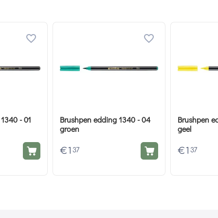
1340 - 01
Brushpen edding 1340 - 04
Brushpen ed
groen
geel
€
1
€
1
37
37