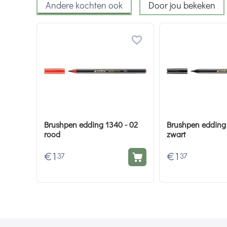
Andere kochten ook
Door jou bekeken
Brushpen edding 1340 - 02
Brushpen edding 
rood
zwart
€
1
€
1
37
37