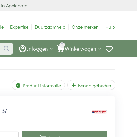
 in Apeldoorn
ie
Expertise
Duurzaamheid
Onze merken
Hulp
0
Inloggen
Winkelwagen
Product informatie
Benodigdheden
1
37