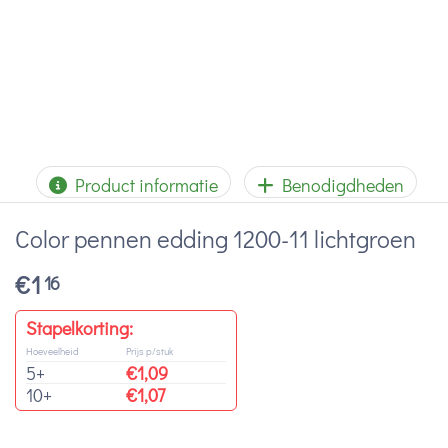
Product informatie
Benodigdheden
Color pennen edding 1200-11 lichtgroen
€
1
16
Stapelkorting:
Hoeveelheid
Prijs p/stuk
5+
€
1,09
10+
€
1,07