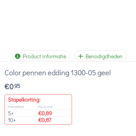
Product informatie
Benodigdheden
Color pennen edding 1300-05 geel
€
0
95
Stapelkorting:
Hoeveelheid
Prijs p/stuk
5+
€
0,89
10+
€
0,87