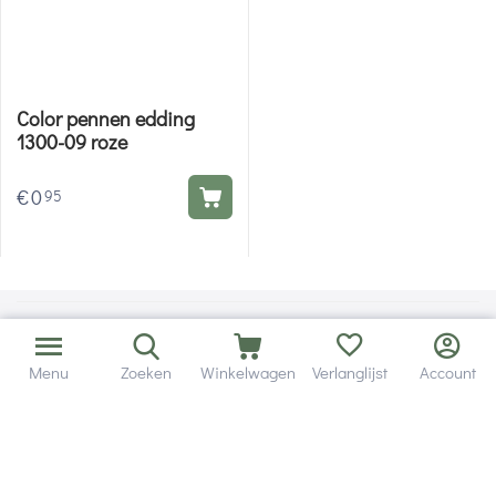
Color pennen edding
1300-09 roze
€
0
95
Menu
Zoeken
Winkelwagen
Verlanglijst
Account
Bezorging in binnen - en buitenland.