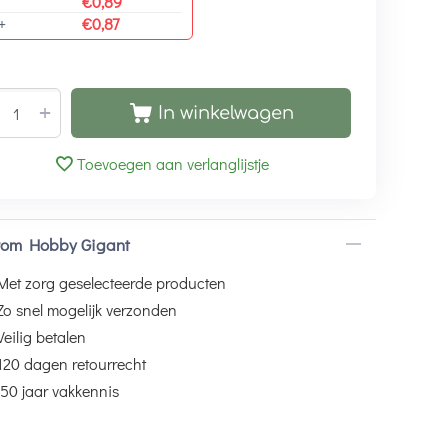
€
0,89
+
€
0,87
+
In winkelwagen
Toevoegen aan verlanglijstje
om Hobby Gigant
Met zorg geselecteerde producten
Zo snel mogelijk verzonden
Veilig betalen
120 dagen retourrecht
50 jaar vakkennis