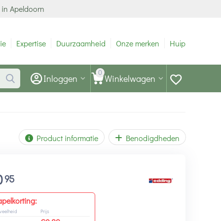
 in Apeldoorn
ie
Expertise
Duurzaamheid
Onze merken
Hulp
0
Inloggen
Winkelwagen
Product informatie
Benodigdheden
0
95
apelkorting:
veelheid
Prijs