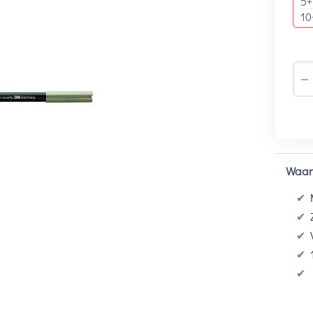
5+
10
−
Waar
✔
✔
✔
✔
✔