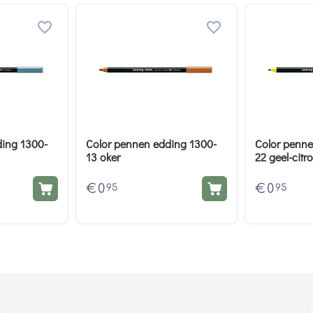
ding 1300-
Color pennen edding 1300-
Color penne
13 oker
22 geel-citr
€
0
€
0
95
95