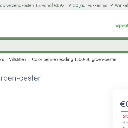
op verzendkosten BE vanaf €89,-
✔ 50 jaar vakkennis
✔ Winkel
Inspirat
ers
Viltstiften
Color pennen edding 1300-38 groen-oester
/
/
roen-oester
€
St
Hoe