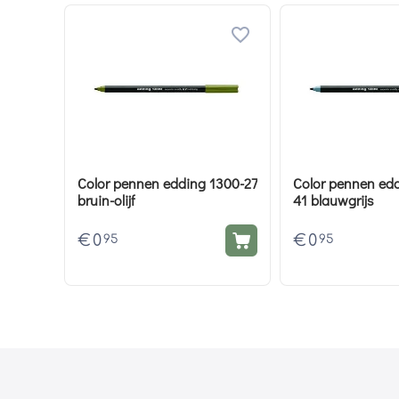
Color pennen edding 1300-27
Color pennen ed
bruin-olijf
41 blauwgrijs
€
0
€
0
95
95