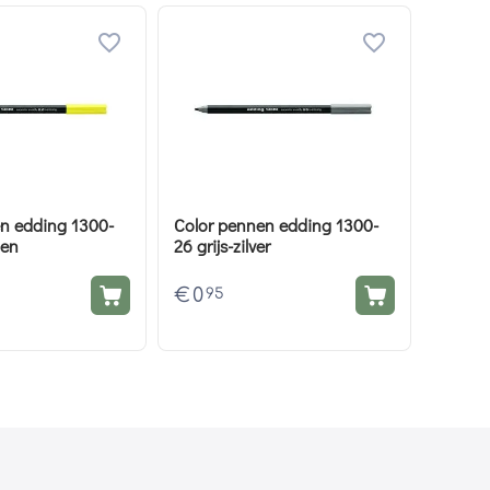
n edding 1300-
Color pennen edding 1300-
oen
26 grijs-zilver
€
0
95