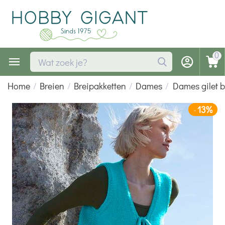
0
Home
/
Breien
/
Breipakketten
/
Dames
/
Dames gilet 
13%
-