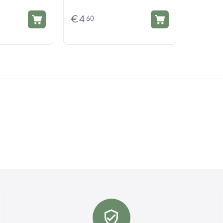
€
4
60