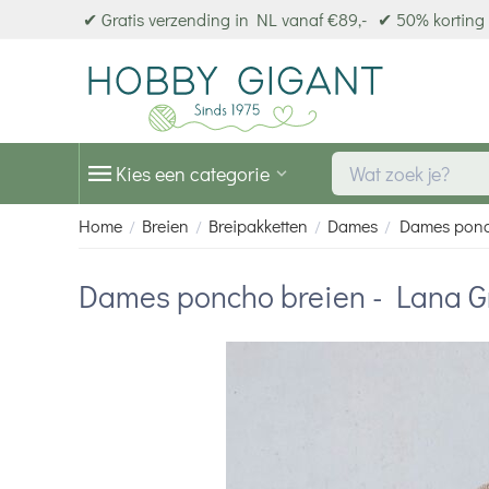
✔ Gratis verzending in NL vanaf €89,-
✔ 50% korting 
Kies een categorie
Home
Breien
Breipakketten
Dames
Dames ponch
/
/
/
/
Dames poncho breien - Lana G