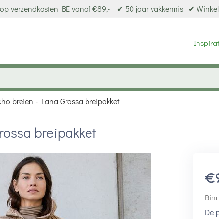
op verzendkosten BE vanaf €89,-
✔ 50 jaar vakkennis
✔ Winkel
Inspirat
o breien - Lana Grossa breipakket
rossa breipakket
€
Binn
De p