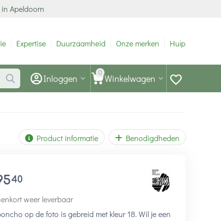
 in Apeldoorn
ie
Expertise
Duurzaamheid
Onze merken
Hulp
0
Inloggen
Winkelwagen
Product informatie
Benodigdheden
95
40
enkort weer leverbaar
oncho op de foto is gebreid met kleur 18. Wil je een