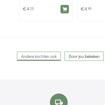
€
4
€
4
25
95
Andere kochten ook
Door jou bekeken