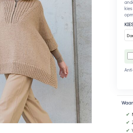
ande
kies
opme
KIE
Anti
Waar
✔
✔
✔