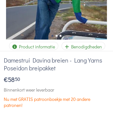
Product informatie
Benodigdheden
Damestrui Davina breien - Lang Yarns
Poseidon breipakket
€
58
50
Binnenkort weer leverbaar
Nu met GRATIS patroonboekje met 20 andere
patronen!