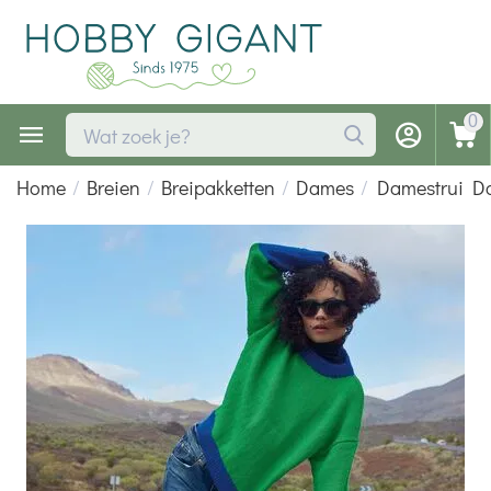
0
Home
/
Breien
/
Breipakketten
/
Dames
/
Damestrui Da