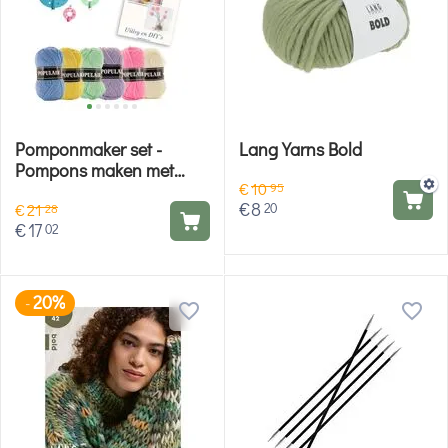
Pomponmaker set -
Lang Yarns Bold
Pompons maken met
€
10
Hobby Gigant
95
€
8
20
€
21
28
€
17
02
20%
-