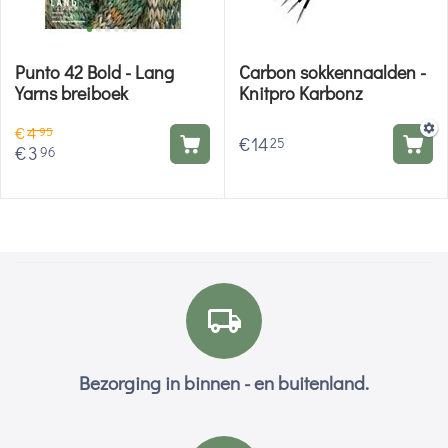
Punto 42 Bold - Lang
Carbon sokkennaalden -
Yarns breiboek
Knitpro Karbonz
€
4
95
€
14
25
€
3
96
Bezorging in binnen - en buitenland.