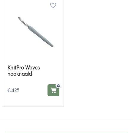
KnitPro Waves
haaknaald
€
4
25