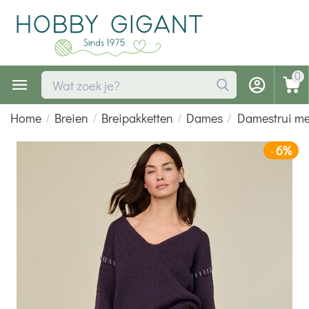
0
Home
/
Breien
/
Breipakketten
/
Dames
/
Damestrui met
6%
-