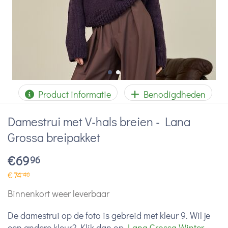
Product informatie
Benodigdheden
Damestrui met V-hals breien - Lana
Grossa breipakket
€
69
96
€
74
46
Binnenkort weer leverbaar
De damestrui op de foto is gebreid met kleur 9. Wil je
een andere kleur? Klik dan op
Lana Grossa Winter