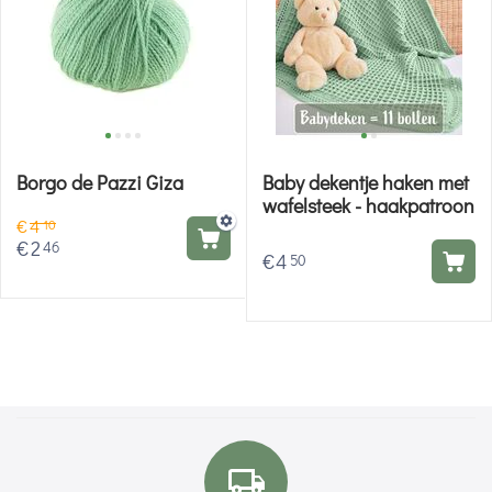
Borgo de Pazzi Giza
Baby dekentje haken met
wafelsteek - haakpatroon
€
4
10
€
2
46
€
4
50