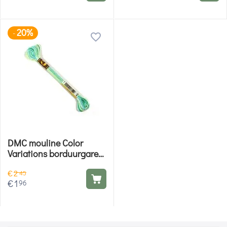
20%
-
DMC mouline Color
Variations borduurgaren
- 4040
€
2
45
€
1
96