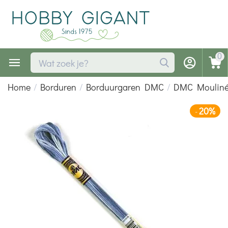
0
Home
/
Borduren
/
Borduurgaren DMC
/
DMC Mouliné 
20%
-