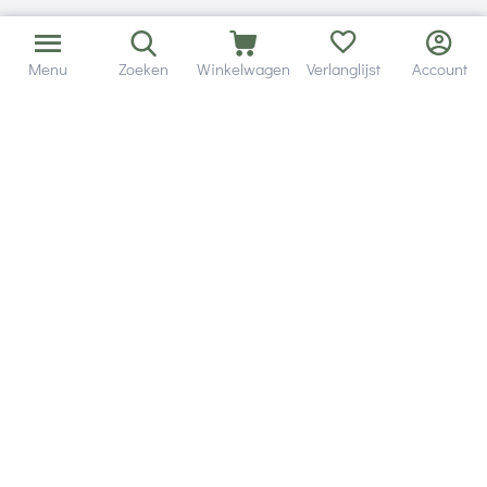
Menu
Zoeken
Winkelwagen
Verlanglijst
Account
Bezorging in binnen - en buitenland.
Heb je een vraag? Wij staan altijd voor je klaar!
Altijd 120 dagen retourrecht.