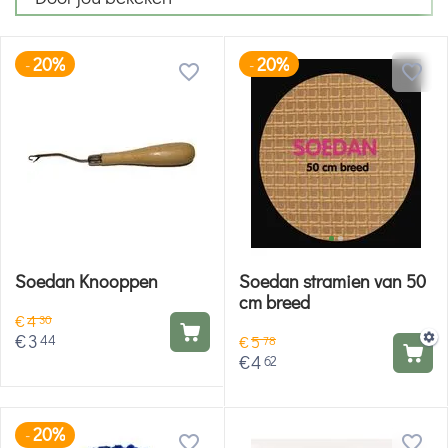
20%
20%
-
-
Soedan Knooppen
Soedan stramien van 50
cm breed
€
4
30
€
3
44
€
5
78
€
4
62
20%
-