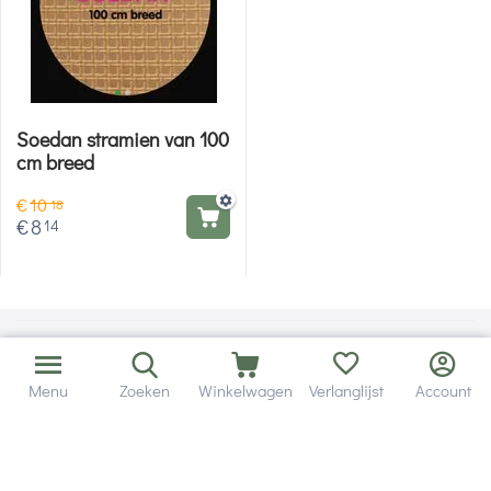
Soedan stramien van 100
cm breed
€
10
18
€
8
14
Menu
Zoeken
Winkelwagen
Verlanglijst
Account
Bezorging in binnen - en buitenland.