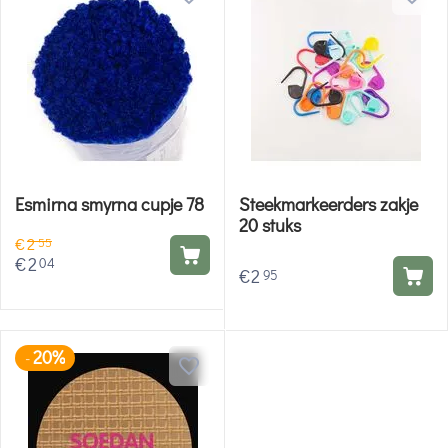
Esmirna smyrna cupje 78
Steekmarkeerders zakje
20 stuks
€
2
55
€
2
04
€
2
95
20%
-