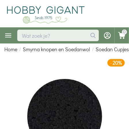
0
Home
/
Smyrna knopen en Soedanwol
/
Soedan Cupjes
20%
-