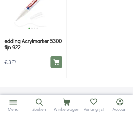
edding Acrylmarker 5300
fijn 922
€
3
79
Menu
Zoeken
Winkelwagen
Verlanglijst
Account
Bezorging in binnen - en buitenland.