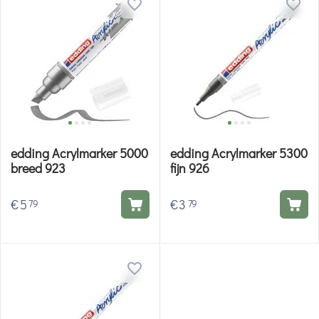
edding Acrylmarker 5000
edding Acrylmarker 5300
breed 923
fijn 926
€
5
€
3
79
79