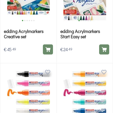
edding Acrylmarkers
edding Acrylmarkers
Creative set
Start Easy set
€
45
€
24
49
49