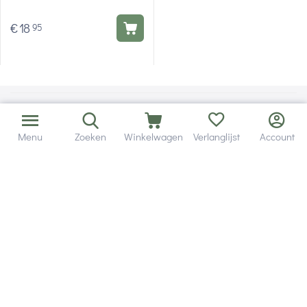
€
18
95
Menu
Zoeken
Winkelwagen
Verlanglijst
Account
Bezorging in binnen - en buitenland.
Heb je een vraag? Wij staan altijd voor je klaar!