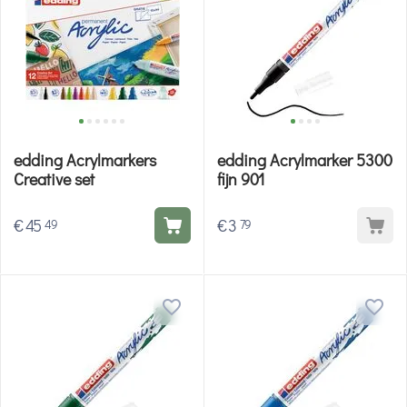
edding Acrylmarkers
edding Acrylmarker 5300
Creative set
fijn 901
€
45
€
3
49
79