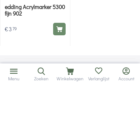
edding Acrylmarker 5300
fijn 902
€
3
79
Menu
Zoeken
Winkelwagen
Verlanglijst
Account
Bezorging in binnen - en buitenland.