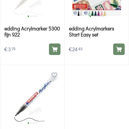
edding Acrylmarker 5300
edding Acrylmarkers
fijn 922
Start Easy set
€
3
€
24
79
49