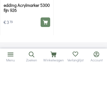
edding Acrylmarker 5300
fijn 926
€
3
79
Menu
Zoeken
Winkelwagen
Verlanglijst
Account
Bezorging in binnen - en buitenland.