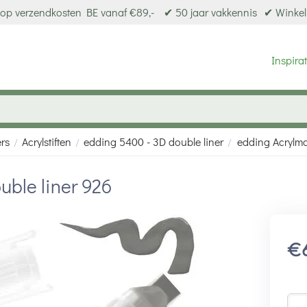
op verzendkosten BE vanaf €89,-
✔ 50 jaar vakkennis
✔ Winkel
Inspirat
ers
Acrylstiften
edding 5400 - 3D double liner
edding Acrylma
/
/
/
uble liner 926
€