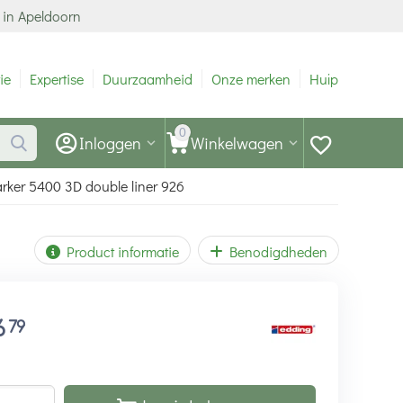
 in Apeldoorn
ie
Expertise
Duurzaamheid
Onze merken
Hulp
0
Inloggen
Winkelwagen
rker 5400 3D double liner 926
Product informatie
Benodigdheden
6
79