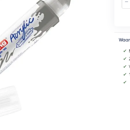
−
Waar
✔
✔
✔
✔
✔