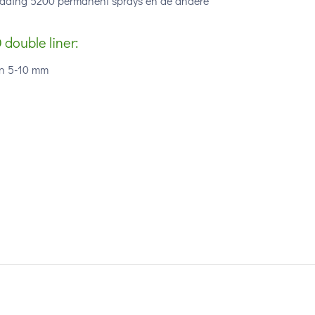
 edding 5200 permanent sprays en de andere
double liner:
an 5-10 mm