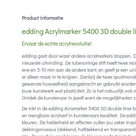
Product informatie
edding Acrylmarker 5400 3D double l
Ervaar de echte acrylrevolutie!
edding gaat door waar andere acrylmarkers stoppen. D
nieuwste uitvinding. De tubevormige stift heeft twee m
ene en 5-10 mm aan de andere kant, en geeft je een unie
er alleen maar in te knijpen. Dankzij de twee spuitmonde
gewenste hoeveelheid aangebracht en gebruikt worden. 
jouw kunstwerk wat plasticiteit. Zo is het natuurlijk oo
Ontdek de kunstenaar in jezelf want de mogelijkheden z
De inkt in de edding Acrymarker 5400 3D double liner 
en mengbare acrylverf in kunstenaars kwaliteit. De eddin
kleuren. De helderheid en effecten zullen jou zeker inspir
dekkingsniveaus (dekkend, halfdekkend en transparant)